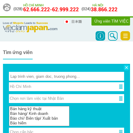
Ứng viên
TÌM VIỆC
日本語
Togg
navi
Tìm ứng viên
×
Hồ Chí Minh
Hồ Chí Minh
Chọn nơi làm việc tại Nhật Bản
Chọn nơi làm việc tại Nhật Bản
Chọn cấp bậc
Chọn cấp bậc