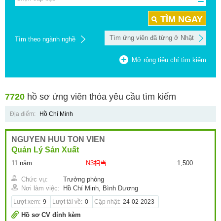
TÌM NGAY
Tìm ứng viên đã từng ở Nhật
Tìm theo ngành nghề
Mở rộng tiêu chí tìm kiếm
7720
hồ sơ ứng viên thỏa yêu cầu tìm kiếm
Địa điểm:
Hồ Chí Minh
NGUYEN HUU TON VIEN
Quản Lý Sản Xuất
11 năm
N3相当
1,500
Chức vụ:
Trưởng phòng
Nơi làm việc:
Hồ Chí Minh, Bình Dương
Lượt xem:
9
Lượt tải về:
0
Cập nhật:
24-02-2023
Hồ sơ CV đính kèm