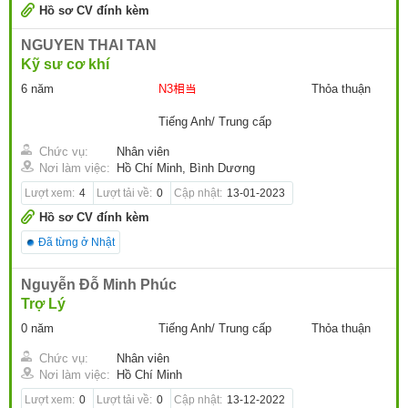
Hồ sơ CV đính kèm
NGUYEN THAI TAN
Kỹ sư cơ khí
6 năm
N3相当
Thỏa thuận
Tiếng Anh/ Trung cấp
Chức vụ:
Nhân viên
Nơi làm việc:
Hồ Chí Minh, Bình Dương
Lượt xem:
4
Lượt tải về:
0
Cập nhật:
13-01-2023
Hồ sơ CV đính kèm
Đã từng ở Nhật
Nguyễn Đỗ Minh Phúc
Trợ Lý
0 năm
Tiếng Anh/ Trung cấp
Thỏa thuận
Chức vụ:
Nhân viên
Nơi làm việc:
Hồ Chí Minh
Lượt xem:
0
Lượt tải về:
0
Cập nhật:
13-12-2022