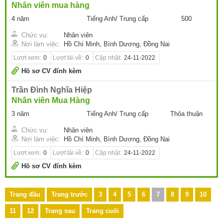
Nhân viên mua hàng
4 năm
Tiếng Anh/ Trung cấp
500
Chức vụ:
Nhân viên
Nơi làm việc:
Hồ Chí Minh, Bình Dương, Đồng Nai
Lượt xem:
0
Lượt tải về:
0
Cập nhật:
24-11-2022
Hồ sơ CV đính kèm
Trần Đình Nghĩa Hiệp
Nhân viên Mua Hàng
3 năm
Tiếng Anh/ Trung cấp
Thỏa thuận
Chức vụ:
Nhân viên
Nơi làm việc:
Hồ Chí Minh, Bình Dương, Đồng Nai
Lượt xem:
0
Lượt tải về:
0
Cập nhật:
24-11-2022
Hồ sơ CV đính kèm
Trang đầu
Trang trước
3
4
5
6
7
8
9
10
11
12
Trang sau
Trang cuối