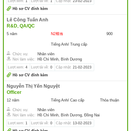
Lượt xem:
1
Lượt tải về:
1
Cập nhật:
23-02-2023
Hồ sơ CV đính kèm
Lê Công Tuấn Anh
R&D, QA/QC
5 năm
N2相当
900
Tiếng Anh/ Trung cấp
Chức vụ:
Nhân viên
Nơi làm việc:
Hồ Chí Minh, Bình Dương
Lượt xem:
4
Lượt tải về:
0
Cập nhật:
21-02-2023
Hồ sơ CV đính kèm
Nguyễn Thị Yến Nguyệt
Officer
12 năm
Tiếng Anh/ Cao cấp
Thỏa thuận
Chức vụ:
Nhân viên
Nơi làm việc:
Hồ Chí Minh, Bình Dương, Đồng Nai
Lượt xem:
1
Lượt tải về:
0
Cập nhật:
13-02-2023
Hồ sơ CV đính kèm