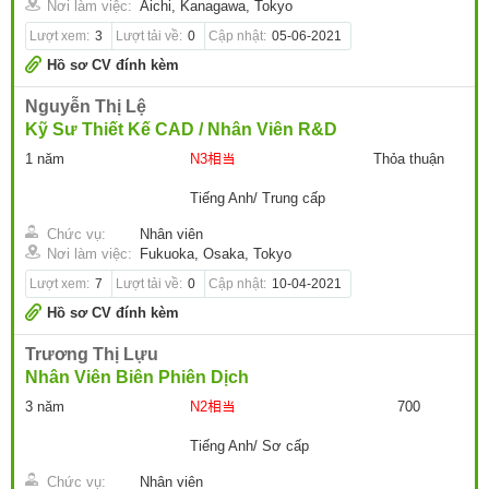
Nơi làm việc:
Aichi, Kanagawa, Tokyo
Lượt xem:
3
Lượt tải về:
0
Cập nhật:
05-06-2021
Hồ sơ CV đính kèm
Nguyễn Thị Lệ
Kỹ Sư Thiết Kế CAD / Nhân Viên R&D
1 năm
N3相当
Thỏa thuận
Tiếng Anh/ Trung cấp
Chức vụ:
Nhân viên
Nơi làm việc:
Fukuoka, Osaka, Tokyo
Lượt xem:
7
Lượt tải về:
0
Cập nhật:
10-04-2021
Hồ sơ CV đính kèm
Trương Thị Lựu
Nhân Viên Biên Phiên Dịch
3 năm
N2相当
700
Tiếng Anh/ Sơ cấp
Chức vụ:
Nhân viên