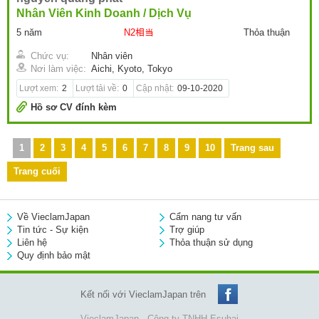
Nhân Viên Kinh Doanh / Dịch Vụ
5 năm
N2相当
Thỏa thuận
Chức vụ:
Nhân viên
Nơi làm việc:
Aichi, Kyoto, Tokyo
Lượt xem:
2
Lượt tải về:
0
Cập nhật:
09-10-2020
Hồ sơ CV đính kèm
1
2
3
4
5
6
7
8
9
10
Trang sau
Trang cuối
Về VieclamJapan
Cẩm nang tư vấn
Tin tức - Sự kiện
Trợ giúp
Liên hệ
Thỏa thuận sử dụng
Quy định bảo mật
Kết nối với VieclamJapan trên
VieclamJapan - Công ty TNHH Esuhai