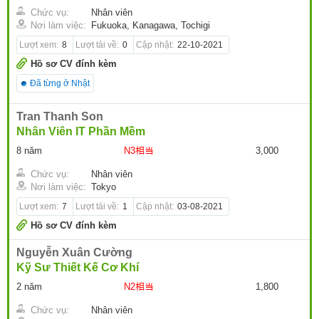
Chức vụ:
Nhân viên
Nơi làm việc:
Fukuoka, Kanagawa, Tochigi
Lượt xem:
8
Lượt tải về:
0
Cập nhật:
22-10-2021
Hồ sơ CV đính kèm
Đã từng ở Nhật
Tran Thanh Son
Nhân Viên IT Phần Mềm
8 năm
N3相当
3,000
Chức vụ:
Nhân viên
Nơi làm việc:
Tokyo
Lượt xem:
7
Lượt tải về:
1
Cập nhật:
03-08-2021
Hồ sơ CV đính kèm
Nguyễn Xuân Cường
Kỹ Sư Thiết Kế Cơ Khí
2 năm
N2相当
1,800
Chức vụ:
Nhân viên