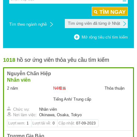
TÌM NGAY
Tìm ứng viên đã từng ở Nhật
Tìm theo ngành nghề
Mở rộng tiêu chí tìm kiếm
1018
hồ sơ ứng viên thỏa yêu cầu tìm kiếm
Nguyễn Chấn Hiệp
Nhân viên
2 năm
N4相当
Thỏa thuận
Tiếng Anh/ Trung cấp
Chức vụ:
Nhân viên
Nơi làm việc:
Okinawa, Osaka, Tokyo
Lượt xem:
1
Lượt tải về:
0
Cập nhật:
07-09-2023
Trương Gia Bảo