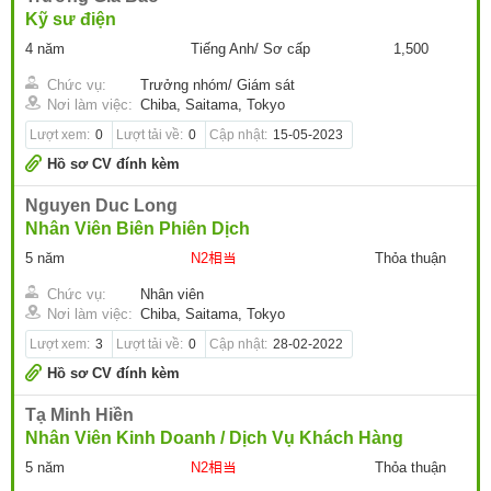
Kỹ sư điện
4 năm
Tiếng Anh/ Sơ cấp
1,500
Chức vụ:
Trưởng nhóm/ Giám sát
Nơi làm việc:
Chiba, Saitama, Tokyo
Lượt xem:
0
Lượt tải về:
0
Cập nhật:
15-05-2023
Hồ sơ CV đính kèm
Nguyen Duc Long
Nhân Viên Biên Phiên Dịch
5 năm
N2相当
Thỏa thuận
Chức vụ:
Nhân viên
Nơi làm việc:
Chiba, Saitama, Tokyo
Lượt xem:
3
Lượt tải về:
0
Cập nhật:
28-02-2022
Hồ sơ CV đính kèm
Tạ Minh Hiền
Nhân Viên Kinh Doanh / Dịch Vụ Khách Hàng
5 năm
N2相当
Thỏa thuận