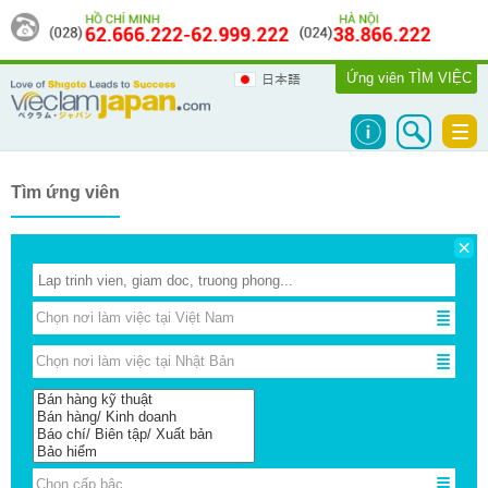
Ứng viên
TÌM VIỆC
日本語
Togg
navi
Tìm ứng viên
×
Chọn nơi làm việc tại Việt Nam
Chọn nơi làm việc tại Việt Nam
Chọn nơi làm việc tại Nhật Bản
Chọn nơi làm việc tại Nhật Bản
Chọn cấp bậc
Chọn cấp bậc