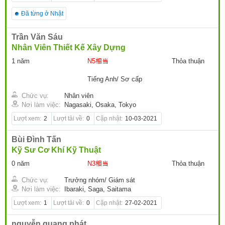
Đã từng ở Nhật
Trần Văn Sáu
Nhân Viên Thiết Kế Xây Dựng
1 năm
N5相当
Thỏa thuận
Tiếng Anh/ Sơ cấp
Chức vụ:
Nhân viên
Nơi làm việc:
Nagasaki, Osaka, Tokyo
Lượt xem:
2
Lượt tải về:
0
Cập nhật:
10-03-2021
Bùi Đình Tấn
Kỹ Sư Cơ Khí Kỹ Thuật
0 năm
N3相当
Thỏa thuận
Chức vụ:
Trưởng nhóm/ Giám sát
Nơi làm việc:
Ibaraki, Saga, Saitama
Lượt xem:
1
Lượt tải về:
0
Cập nhật:
27-02-2021
nguyễn quang phát