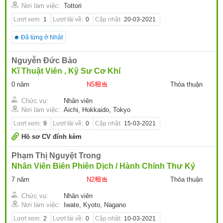
Nơi làm việc:
Tottori
Lượt xem:
1
Lượt tải về:
0
Cập nhật:
20-03-2021
Đã từng ở Nhật
Nguyễn Đức Bảo
Kĩ Thuật Viên , Kỹ Sư Cơ Khí
0 năm
N5相当
Thỏa thuận
Chức vụ:
Nhân viên
Nơi làm việc:
Aichi, Hokkaido, Tokyo
Lượt xem:
9
Lượt tải về:
0
Cập nhật:
15-03-2021
Hồ sơ CV đính kèm
Phạm Thị Nguyệt Trong
Nhân Viên Biên Phiên Dịch / Hành Chính Thư Ký
7 năm
N2相当
Thỏa thuận
Chức vụ:
Nhân viên
Nơi làm việc:
Iwate, Kyoto, Nagano
Lượt xem:
2
Lượt tải về:
0
Cập nhật:
10-03-2021